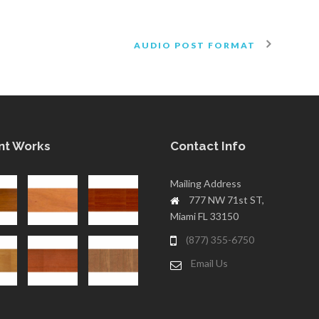
AUDIO POST FORMAT
nt Works
Contact Info
Mailing Address
777 NW 71st ST,
Miami FL 33150
(877) 355-6750
Email Us