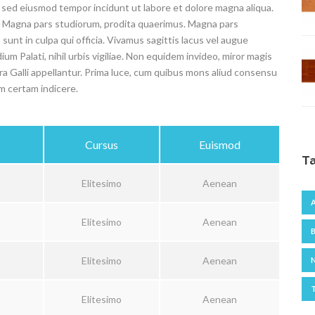
t, sed eiusmod tempor incidunt ut labore et dolore magna aliqua.
e. Magna pars studiorum, prodita quaerimus. Magna pars
sunt in culpa qui officia. Vivamus sagittis lacus vel augue
um Palati, nihil urbis vigiliae. Non equidem invideo, miror magis
tra Galli appellantur. Prima luce, cum quibus mons aliud consensu
em certam indicere.
Cursus
Euismod
T
Elitesimo
Aenean
Elitesimo
Aenean
Elitesimo
Aenean
Elitesimo
Aenean