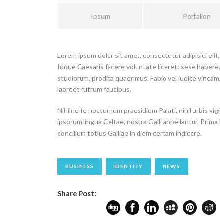
Ipsum
Portalion
Lorem ipsum dolor sit amet, consectetur adipisici eli
Idque Caesaris facere voluntate liceret: sese haber
studiorum, prodita quaerimus. Fabio vel iudice vincam, 
laoreet rutrum faucibus.
Nihilne te nocturnum praesidium Palati, nihil urbis vig
ipsorum lingua Celtae, nostra Galli appellantur. Prima
concilium totius Galliae in diem certam indicere.
BUSINESS
IDENTITY
NEWS
Share Post: