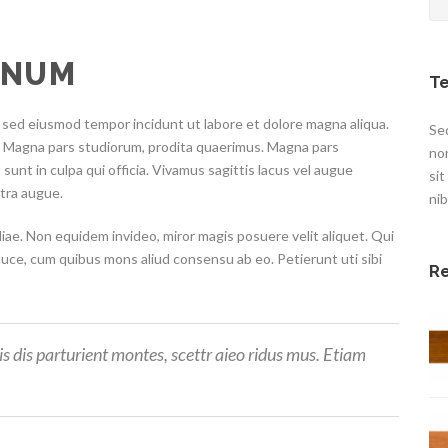
RNUM
Te
t, sed eiusmod tempor incidunt ut labore et dolore magna aliqua.
Sed
e. Magna pars studiorum, prodita quaerimus. Magna pars
no
sunt in culpa qui officia. Vivamus sagittis lacus vel augue
sit
etra augue.
nib
iliae. Non equidem invideo, miror magis posuere velit aliquet. Qui
 luce, cum quibus mons aliud consensu ab eo. Petierunt uti sibi
R
 dis parturient montes, scettr aieo ridus mus. Etiam