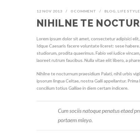
12 NOV 2013
/
0 COMMENT
/
BLOG
,
LIFE STYLE
NIHILNE TE NOCTU
Lorem ipsum dolor sit amet, consectetur adipisici eli
Idque Caesaris facere voluntate liceret: sese haber
studiorum, prodita quaerimus. Fabio vel iudice vincam, 
laoreet rutrum faucibus. Nulla vitae elit libero, a phar
Nihilne te nocturnum praesidium Palati, nihil urbis vig
ipsorum lingua Celtae, nostra Galli appellantur. Prima
concilium totius Galliae in diem certam indicere.
Cum sociis natoque penatus etaed pnis
portaem mleyo.