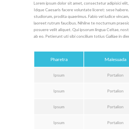
Lorem ipsum dolor sit amet, consectetur adipisici eli
Idque Caesaris facere voluntate liceret: sese haber
studiorum, prodita quaerimus. Fabio vel iudice vincam, 
laoreet rutrum faucibus. Nihilne te nocturnum praesidi
posuere velit aliquet. Qui ipsorum lingua Celtae, nos
ab eo. Petierunt uti sibi concilium totius Galliae in di
Pharetra
Malesuada
Ipsum
Portalion
Ipsum
Portalion
Ipsum
Portalion
Ipsum
Portalion