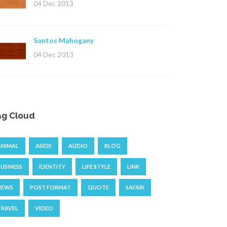
04 Dec 2013
Santos Mahogany
04 Dec 2013
ag Cloud
ANIMAL
ASIDE
AUDIO
BLOG
BUSINESS
IDENTITY
LIFE STYLE
LINK
NEWS
POST FORMAT
QUOTE
SAFARI
TRAVEL
VIDEO