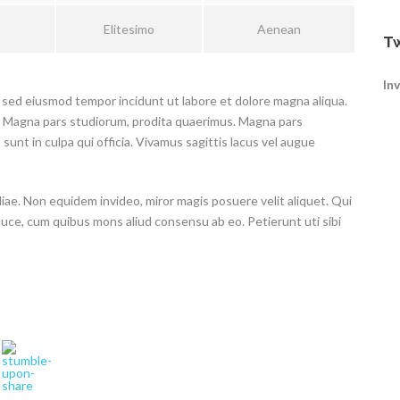
Elitesimo
Aenean
Tw
In
t, sed eiusmod tempor incidunt ut labore et dolore magna aliqua.
e. Magna pars studiorum, prodita quaerimus. Magna pars
sunt in culpa qui officia. Vivamus sagittis lacus vel augue
iliae. Non equidem invideo, miror magis posuere velit aliquet. Qui
 luce, cum quibus mons aliud consensu ab eo. Petierunt uti sibi